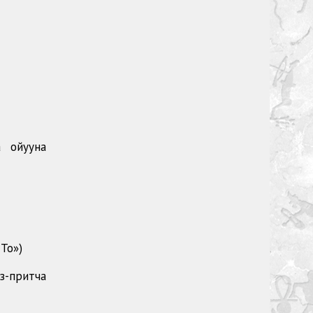
а ойууна
То»)
з-притча