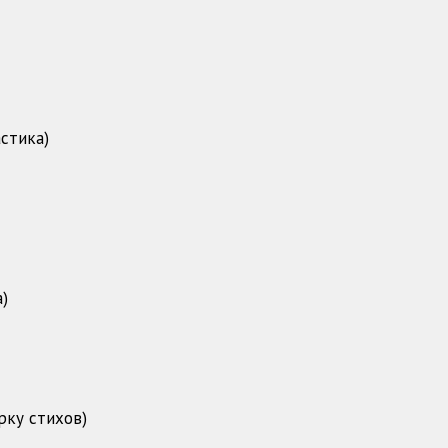
стика)
)
рку стихов)