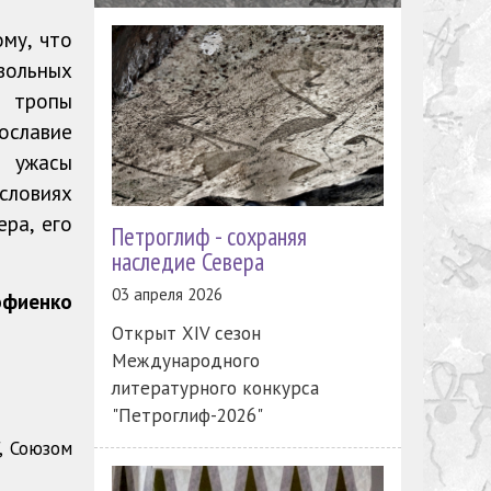
ому, что
вольных
и тропы
ославие
, ужасы
словиях
ра, его
Петроглиф - сохраняя
наследие Севера
03 апреля 2026
офиенко
Открыт XIV сезон
Международного
литературного конкурса
"Петроглиф-2026"
, Союзом