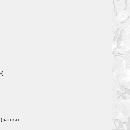
м»)
(рассказ