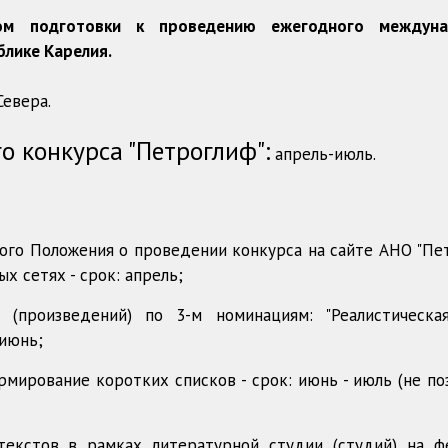
ом подготовки к проведению ежегодного междуна
блике Карелия.
евера.
о конкурса "Петроглиф":
апрель-июль.
ного Положения о проведении конкурса на сайте АНО "Пет
 сетях - срок: апрель;
(произведений) по 3-м номинациям: "Реалистическая
-июнь;
рмирование коротких списков - срок: июнь - июль (не по
текстов в рамках литературной студии (студий) на ф