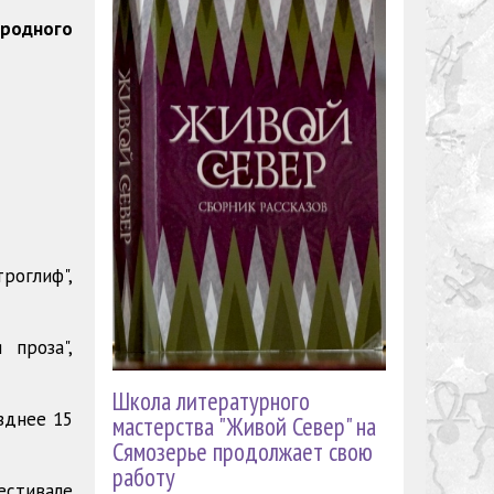
родного
роглиф",
 проза",
Школа литературного
зднее 15
мастерства "Живой Север" на
Сямозерье продолжает свою
работу
естивале