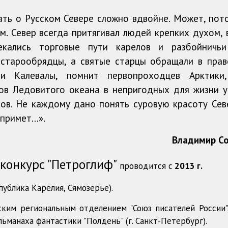
ать о Русском Севере сложно вдвойне. Может, пот
м. Север всегда притягивал людей крепких духом, 
секались торговые пути карелов и разбойничь
у старообрядцы, а святые старцы обращали в прав
и Калевалы, помнит первопроходцев Арктики
егов Ледовитого океана в непригодных для жизни у
ов. Не каждому дано понять суровую красоту Севе
 примет…».
Владимир С
онкурс "Петроглиф"
проводится с
2013 г.
ублика Карелия, Сямозерье).
ким региональным отделением "Союз писателей России"
льманаха фантастики "Полдень" (г. Санкт-Петербург).