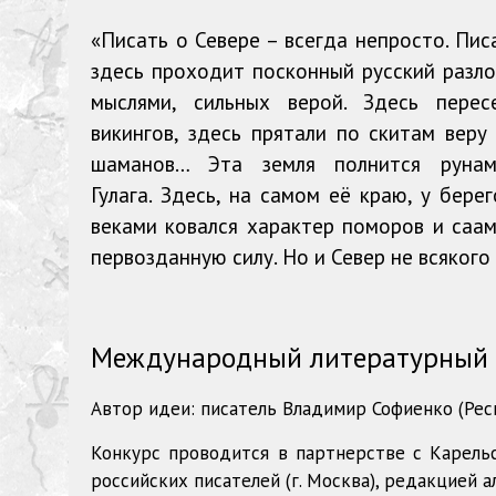
«Писать о Севере – всегда непросто. Пис
здесь проходит посконный русский разло
мыслями, сильных верой. Здесь пере
викингов, здесь прятали по скитам вер
шаманов… Эта земля полнится рунам
Гулага. Здесь, на самом её краю, у бер
веками ковался характер поморов и саам
первозданную силу. Но и Север не всякого
Международный литературный к
Автор идеи: писатель Владимир Софиенко (Респ
Конкурс проводится в партнерстве с Карельс
российских писателей (г. Москва), редакцией а