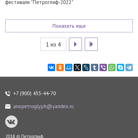
фестиваля "Петроглиф-2022"
Показать еще
1 из 4
+7 (900) 455-44-70
anopetroglyph@yandex.ru
2018 © Петроглиф