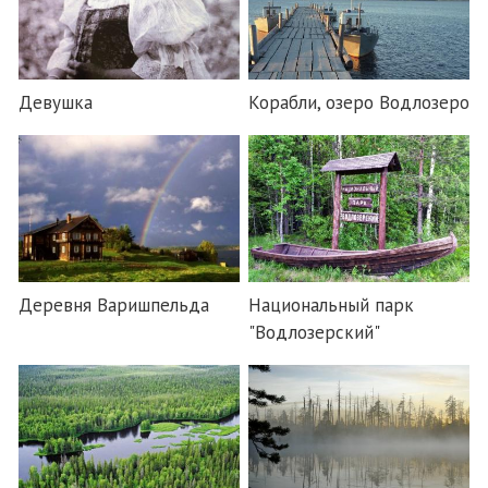
Девушка
Корабли, озеро Водлозеро
Деревня Варишпельда
Национальный парк
"Водлозерский"