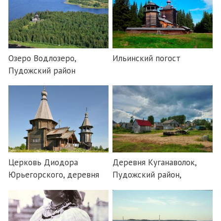
Озеро Водлозеро,
Ильинский погост
Пудожский район
Церковь Диодора
Деревня Куганаволок,
Юрьегорского, деревня
Пудожский район,
Куганаволок
Республика Карелия